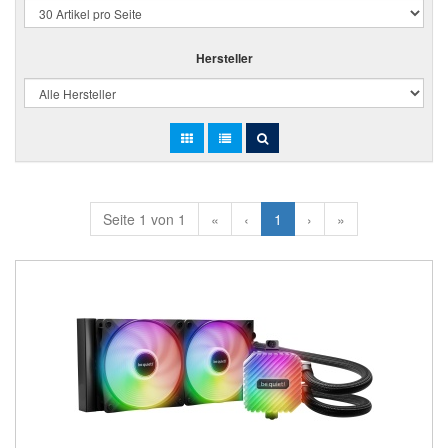
Hersteller
Seite 1 von 1
«
‹
1
›
»