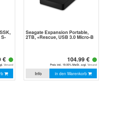
0SSK,
Seagate Expansion Portable,
 S-
2TB, +Rescue, USB 3.0 Micro-B
0 €
104.99 €
zgl.
Versand
Preis inkl. 19.00% MwSt. zzgl.
Versand
orb
Info
in den Warenkorb