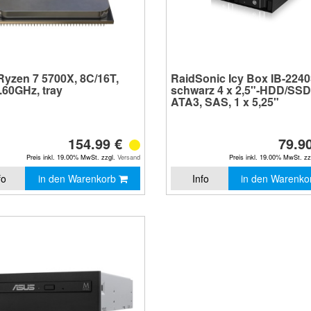
yzen 7 5700X, 8C/16T,
RaidSonic Icy Box IB-224
.60GHz, tray
schwarz 4 x 2,5"-HDD/SSD
ATA3, SAS, 1 x 5,25"
154.99 €
79.9
Preis inkl. 19.00% MwSt. zzgl.
Versand
Preis inkl. 19.00% MwSt. z
fo
in den Warenkorb
Info
in den Warenk