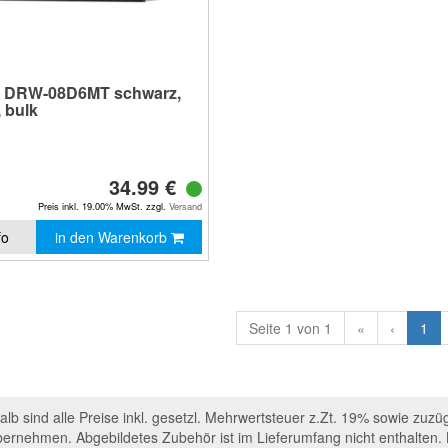
 DRW-08D6MT schwarz,
 bulk
34.99 €
Preis inkl. 19.00% MwSt. zzgl.
Versand
fo
in den Warenkorb
Seite 1 von 1
«
‹
1
b sind alle Preise inkl. gesetzl. Mehrwertsteuer z.Zt. 19% sowie zuzü
bernehmen. Abgebildetes Zubehör ist im Lieferumfang nicht enthalte