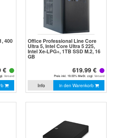
, 400
Office Professional Line Core
Ultra 5, Intel Core Ultra 5 225,
Intel Xe-LPG+, 1TB SSD M.2, 16
GB
9 €
619.99 €
zgl.
Versand
Preis inkl. 19.00% MwSt. zzgl.
Versand
orb
Info
in den Warenkorb