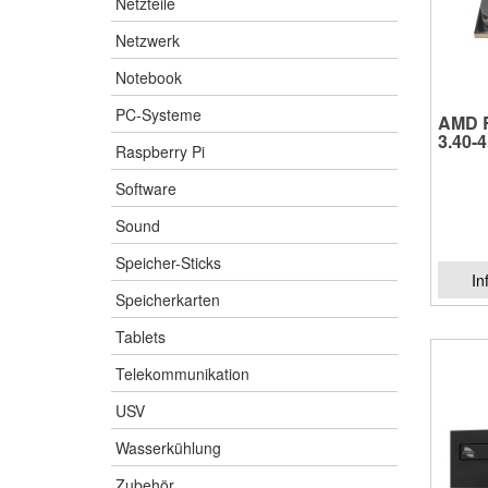
Netzteile
Netzwerk
Notebook
PC-Systeme
AMD R
3.40-4
Raspberry Pi
Software
Sound
Speicher-Sticks
In
Speicherkarten
Tablets
Telekommunikation
USV
Wasserkühlung
Zubehör