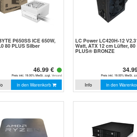
YTE P650SS ICE 650W,
LC Power LC420H-12 V2.31
.0 80 PLUS Silber
Watt, ATX 12 cm Lüfter, 80
PLUS® BRONZE
46.99 €
34.9
Preis inkl. 19.00% MwSt. zzgl.
Versand
Preis inkl. 19.00% MwSt. z
fo
in den Warenkorb
Info
in den Warenk