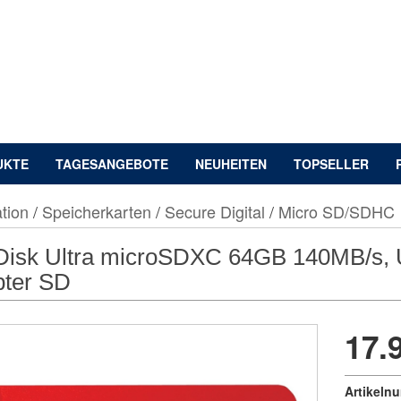
UKTE
TAGESANGEBOTE
NEUHEITEN
TOPSELLER
tion
/
Speicherkarten
/
Secure Digital
/
Micro SD/SDHC
isk Ultra microSDXC 64GB 140MB/s, UH
ter SD
17.
Artikeln