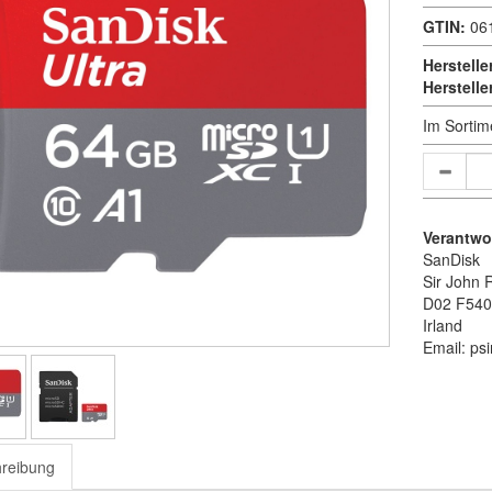
GTIN:
06
Herstelle
Herstell
Im Sortim
Verantwor
SanDisk
Sir John 
D02 F540
Irland
Email: p
reibung