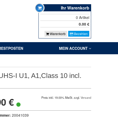
Ihr Warenkorb
0
Artikel
0.00
€
Warenkorb
Bezahlen
RESTPOSTEN
MEIN ACCOUNT
S-I U1, A1,Class 10 incl.
90 €
Preis inkl. 19.00% MwSt. zzgl.
Versand
ummer:
20041039