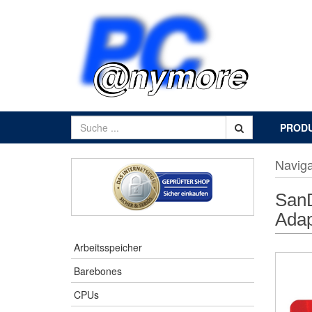
PROD
Naviga
SanD
Adap
Arbeitsspeicher
Barebones
CPUs