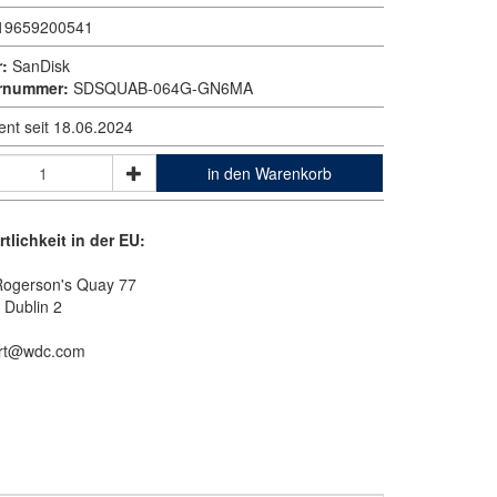
19659200541
r:
SanDisk
ernummer:
SDSQUAB-064G-GN6MA
ent seit 18.06.2024
in den Warenkorb
tlichkeit in der EU:
Rogerson's Quay 77
 Dublin 2
sirt@wdc.com