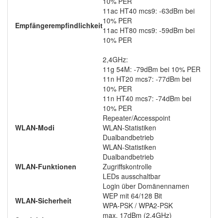
10% PER
11ac HT40 mcs9: -63dBm bei
10% PER
Empfängerempfindlichkeit
11ac HT80 mcs9: -59dBm bei
10% PER
2,4GHz:
11g 54M: -79dBm bei 10% PER
11n HT20 mcs7: -77dBm bei
10% PER
11n HT40 mcs7: -74dBm bei
10% PER
Repeater/Accesspoint
WLAN-Modi
WLAN-Statistiken
Dualbandbetrieb
WLAN-Statistiken
Dualbandbetrieb
WLAN-Funktionen
Zugriffskontrolle
LEDs ausschaltbar
Login über Domänennamen
WEP mit 64/128 Bit
WLAN-Sicherheit
WPA-PSK / WPA2-PSK
max. 17dBm (2,4GHz)