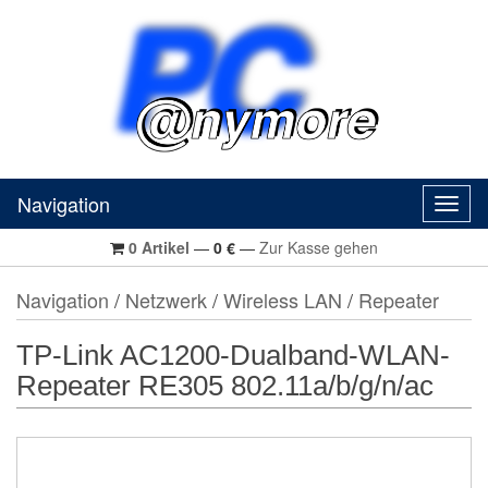
Navigation
Navig
0
Artikel
—
0
€
—
Zur Kasse gehen
Navigation
/
Netzwerk
/
Wireless LAN
/
Repeater
TP-Link AC1200-Dualband-WLAN-
Repeater RE305 802.11a/b/g/n/ac