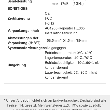
Sendeleistung
max. 17dBm (5GHz)
SONSTIGES
CE
Zertifizierung
FCC
RoHS
AC1200-Repeater RE305
Verpackungsinhalt
Installationsanleitung
Abmessungen der
156,5mm*101,5mm*89mm
Verpackung (H*B*T)
Systemanforderungen
alle gängigen
Betriebstemperatur: 0°C..40°C
Lagertemperatur: -40°C..70°C
Betriebsfeuchtigkeit: 10%..90%, nicht
Umgebung
kondensierend
Lagerfeuchtigkeit: 5%..90%, nicht
kondensierend
*
Unser Angebot richtet sich an Endverbraucher. Deshalb sind alle
Preise inkl. gesetzl. Mehrwertsteuer z.Zt. 19% sowie zuzüglich