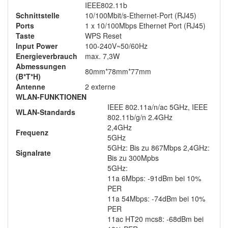
IEEE802.11b
Schnittstelle
10/100Mbit/s-Ethernet-Port (RJ45)
Ports
1 x 10/100Mbps Ethernet Port (RJ45)
Taste
WPS Reset
Input Power
100-240V~50/60Hz
Energieverbrauch
max. 7,3W
Abmessungen
80mm*78mm*77mm
(B*T*H)
Antenne
2 externe
WLAN-FUNKTIONEN
IEEE 802.11a/n/ac 5GHz, IEEE
WLAN-Standards
802.11b/g/n 2.4GHz
2,4GHz
Frequenz
5GHz
5GHz: Bis zu 867Mbps 2,4GHz:
Signalrate
Bis zu 300Mpbs
5GHz:
11a 6Mbps: -91dBm bei 10%
PER
11a 54Mbps: -74dBm bei 10%
PER
11ac HT20 mcs8: -68dBm bei