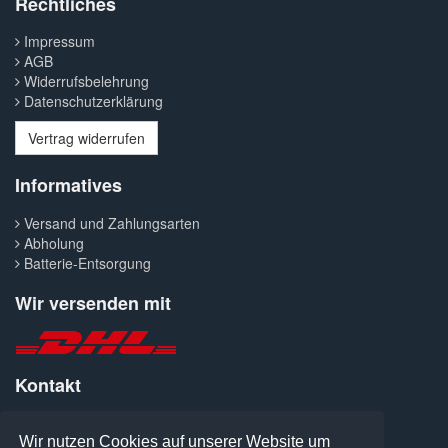
Rechtliches
Impressum
AGB
Widerrufsbelehrung
Datenschutzerklärung
Vertrag widerrufen
Informatives
Versand und Zahlungsarten
Abholung
Batterie-Entsorgung
Wir versenden mit
Kontakt
Telefon: 0371-427300
Fax: 0371-413041
Wir nutzen Cookies auf unserer Website um