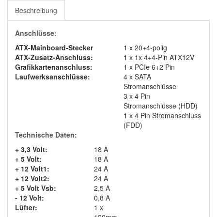
Beschreibung
Anschlüsse:
ATX-Mainboard-Stecker
1 x 20+4-polig
ATX-Zusatz-Anschluss:
1 x 1x 4+4-Pin ATX12V
Grafikkartenanschluss:
1 x PCIe 6+2 Pin
Laufwerksanschlüsse:
4 x SATA
Stromanschlüsse
3 x 4 Pin
Stromanschlüsse (HDD)
1 x 4 Pin Stromanschluss
(FDD)
Technische Daten:
+ 3,3 Volt:
18 A
+ 5 Volt:
18 A
+ 12 Volt1:
24 A
+ 12 Volt2:
24 A
+ 5 Volt Vsb:
2,5 A
- 12 Volt:
0,8 A
Lüfter:
1 x