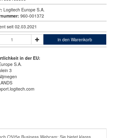
r:
Logitech Europe S.A.
ernummer:
960-001372
ent seit 02.03.2021
in den Warenkorb
tlichkeit in der EU:
Europe S.A.
lein 3
Nijmegen
LANDS
pport.logitech.com
tech C505e Business Webcam: Sie bietet klares,