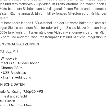
iges und farbintensives 720p-Video im Breitbildformat und macht Ihnen
505e bietet ein Sichtfeld von 60° diagonal, festen Fokus und automatis
eisten Räume anpasst. Ein omnidirektionales Mikrofon sorgt für klar v
Metern.
em besonders langen USB-A-Kabel und der Universalhalterung lässt sich
tigen Sie sie an einem Monitor oder bringen Sie sie bis zu 2 m von Ihr
505e funktioniert mit allen gängigen Videoanwendungen, darunter Micr
 Zoom und anderen, wodurch Kompatibilität und nahtlose Integration in
TEMVORAUSSETZUNGEN
ATIBEL MIT
Windows®
macOS 10.10 oder höher
Chrome OS™
• USB-Anschluss
• Internetverbindung
NISCHE DATEN
ale Auflösung: 720p/30 FPS
: Fest angebracht
iv: Plastik
riertes Mikrofon: Mono