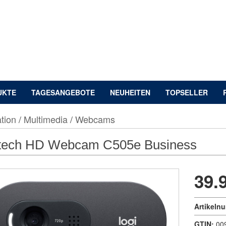
UKTE
TAGESANGEBOTE
NEUHEITEN
TOPSELLER
tion
/
Multimedia
/
Webcams
itech HD Webcam C505e Business
39.
Artikeln
GTIN:
00