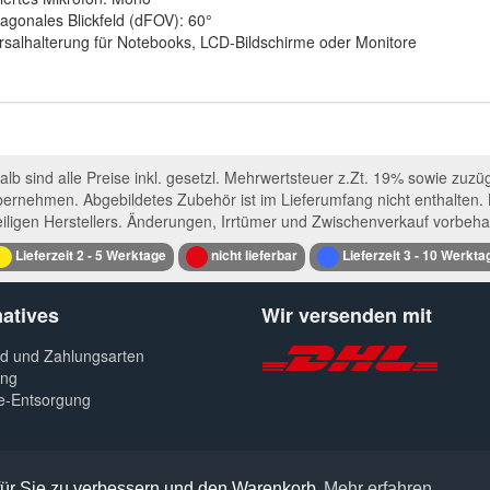
iagonales Blickfeld (dFOV): 60°
rsalhalterung für Notebooks, LCD-Bildschirme oder Monitore
b sind alle Preise inkl. gesetzl. Mehrwertsteuer z.Zt. 19% sowie zuzü
bernehmen. Abgebildetes Zubehör ist im Lieferumfang nicht enthalte
iligen Herstellers. Änderungen, Irrtümer und Zwischenverkauf vorbeha
Lieferzeit 2 - 5 Werktage
nicht lieferbar
Lieferzeit 3 - 10 Werkta
atives
Wir versenden mit
d und Zahlungsarten
ng
e-Entsorgung
 für Sie zu verbessern und den Warenkorb
Mehr erfahren