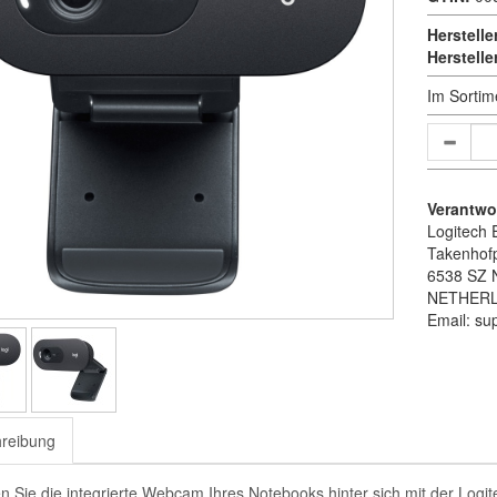
Herstelle
Herstell
Im Sortim
Verantwor
Logitech 
Takenhofp
6538 SZ 
NETHER
Email: su
reibung
n Sie die integrierte Webcam Ihres Notebooks hinter sich mit der Logi