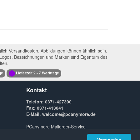
glich Versandkosten. Abbildungen können ähnlich sein.
n. Logos, Bezeichnungen und Marken sind Eigentum des
lten.
ge
Lieferzeit 2 - 7 Werktage
Kontakt
Telefon: 0371-427300
Fax: 0371-413041
E-Mail: welcome@pcanymore.de
PCanymore Mailorder-Service
Florastraße 6, 09131 Chemnitz
Verstanden