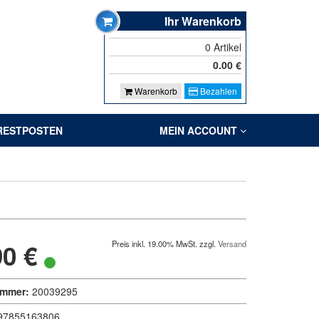
Ihr Warenkorb
0
Artikel
0.00
€
Warenkorb
Bezahlen
RESTPOSTEN
MEIN ACCOUNT
90 €
Preis inkl. 19.00% MwSt. zzgl.
Versand
ummer:
20039295
97855163806