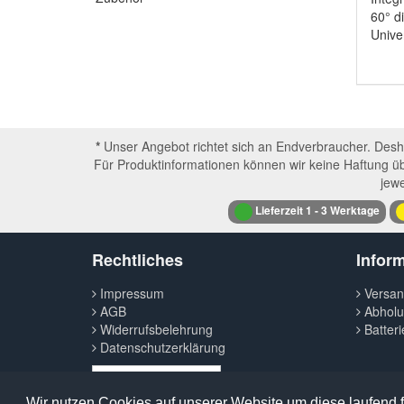
60° d
Unive
*
Unser Angebot richtet sich an Endverbraucher. Deshal
Für Produktinformationen können wir keine Haftung ü
jewe
Lieferzeit 1 - 3 Werktage
Rechtliches
Inform
Impressum
Versan
AGB
Abholu
Widerrufsbelehrung
Batteri
Datenschutzerklärung
Vertrag widerrufen
Wir nutzen Cookies auf unserer Website um diese laufend