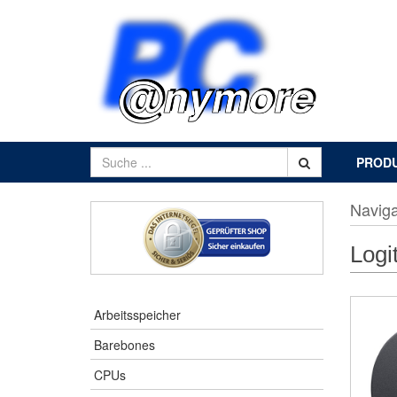
PROD
Naviga
Log
Arbeitsspeicher
Barebones
CPUs