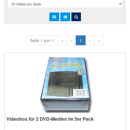
Seite 1 von 1
«
‹
1
›
»
Videobox für 2 DVD-Medien im 5er Pack