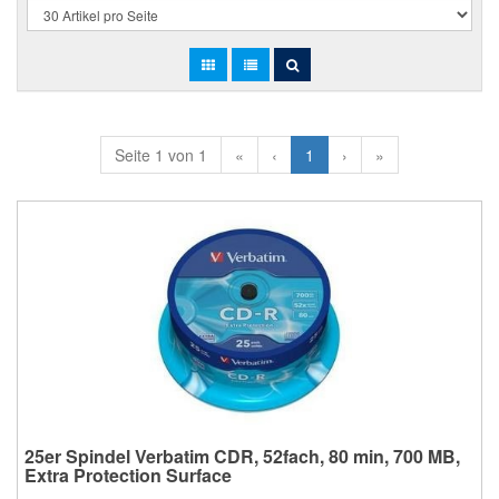
Seite 1 von 1
«
‹
1
›
»
25er Spindel Verbatim CDR, 52fach, 80 min, 700 MB,
Extra Protection Surface