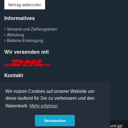
Vertrag widerrufen
Informatives
Versand und Zahlungsarten
Abholung
Batterie-Entsorgung
Wir versenden mit
Kontakt
Telefon: 0371-427300
Fax: 0371-413041
Wir nutzen Cookies auf unserer Website um
E-Mail: welcome@pcanymore.de
diese laufend für Sie zu verbessern und den
Warenkorb
Mehr erfahren
PCanymore Mailorder-Service
Florastraße 6, 09131 Chemnitz
Verstanden
*
Alle Preise inkl. gesetzl. Mehrwertsteuer
zzgl. Versandkosten
und ggf.