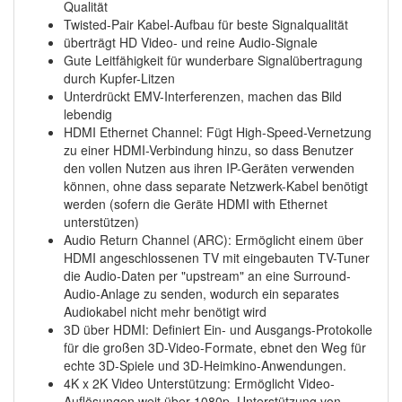
Qualität
Twisted-Pair Kabel-Aufbau für beste Signalqualität
überträgt HD Video- und reine Audio-Signale
Gute Leitfähigkeit für wunderbare Signalübertragung
durch Kupfer-Litzen
Unterdrückt EMV-Interferenzen, machen das Bild
lebendig
HDMI Ethernet Channel: Fügt High-Speed-Vernetzung
zu einer HDMI-Verbindung hinzu, so dass Benutzer
den vollen Nutzen aus ihren IP-Geräten verwenden
können, ohne dass separate Netzwerk-Kabel benötigt
werden (sofern die Geräte HDMI with Ethernet
unterstützen)
Audio Return Channel (ARC): Ermöglicht einem über
HDMI angeschlossenen TV mit eingebauten TV-Tuner
die Audio-Daten per "upstream" an eine Surround-
Audio-Anlage zu senden, wodurch ein separates
Audiokabel nicht mehr benötigt wird
3D über HDMI: Definiert Ein- und Ausgangs-Protokolle
für die großen 3D-Video-Formate, ebnet den Weg für
echte 3D-Spiele und 3D-Heimkino-Anwendungen.
4K x 2K Video Unterstützung: Ermöglicht Video-
Auflösungen weit über 1080p, Unterstützung von