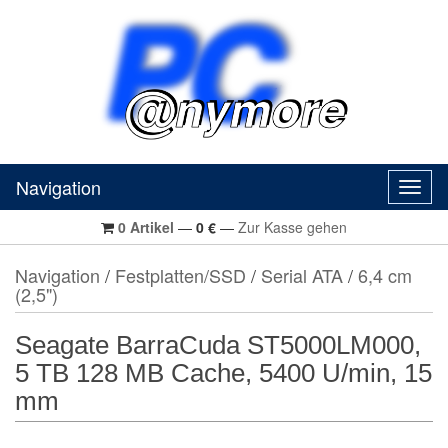
Navigation
Navig
0
Artikel
—
0
€
—
Zur Kasse gehen
Navigation
/
Festplatten/SSD
/
Serial ATA
/
6,4 cm
(2,5")
Seagate BarraCuda ST5000LM000,
5 TB 128 MB Cache, 5400 U/min, 15
mm