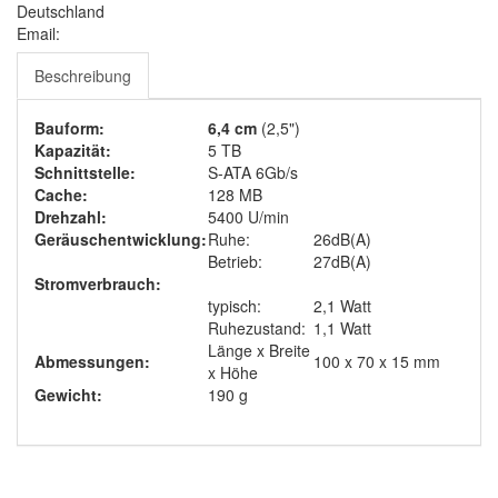
Deutschland
Email:
Beschreibung
Bauform:
6,4 cm
(2,5")
Kapazität:
5 TB
Schnittstelle:
S-ATA 6Gb/s
Cache:
128 MB
Drehzahl:
5400 U/min
Geräuschentwicklung:
Ruhe:
26dB(A)
Betrieb:
27dB(A)
Stromverbrauch:
typisch:
2,1 Watt
Ruhezustand:
1,1 Watt
Länge x Breite
Abmessungen:
100 x 70 x 15 mm
x Höhe
Gewicht:
190 g