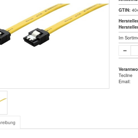
GTIN:
40
Herstelle
Herstell
Im Sortim
Verantwor
Tecline
Email:
reibung