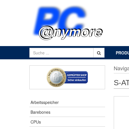
PROD
Naviga
S-AT
Arbeitsspeicher
Barebones
CPUs