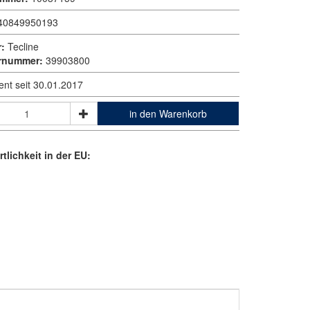
40849950193
r:
Tecline
ernummer:
39903800
ent seit 30.01.2017
in den Warenkorb
tlichkeit in der EU: