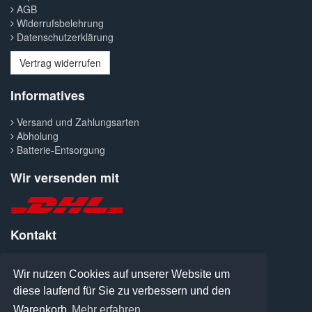
AGB
Widerrufsbelehrung
Datenschutzerklärung
Vertrag widerrufen
Informatives
Versand und Zahlungsarten
Abholung
Batterie-Entsorgung
Wir versenden mit
Kontakt
Telefon: 0371-427300
Fax: 0371-413041
Wir nutzen Cookies auf unserer Website um
E-Mail: welcome@pcanymore.de
diese laufend für Sie zu verbessern und den
Warenkorb
Mehr erfahren