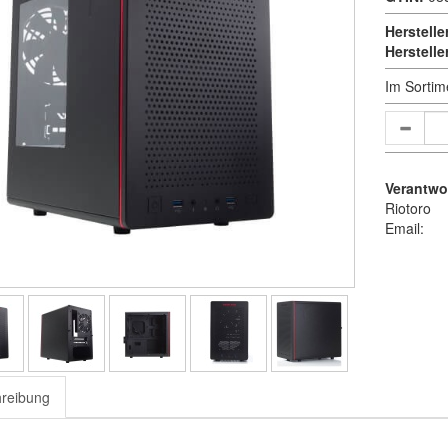
Herstelle
Herstell
Im Sortim
Verantwor
Riotoro
Email:
reibung