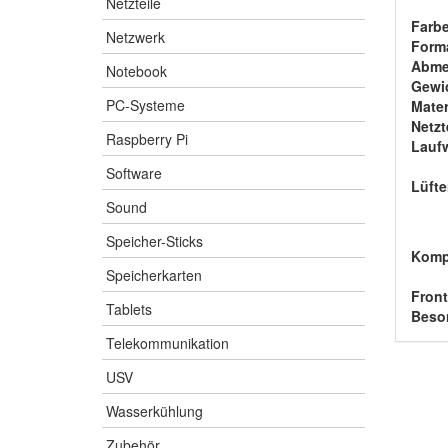
Netzteile
Farbe
Netzwerk
Form
Abme
Notebook
Gewi
PC-Systeme
Mater
Netzte
Raspberry Pi
Lauf
Software
Lüfte
Sound
Speicher-Sticks
Kompa
Speicherkarten
Fron
Tablets
Beso
Telekommunikation
USV
Wasserkühlung
Zubehör