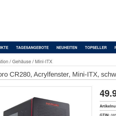
UKTE
TAGESANGEBOTE
NEUHEITEN
TOPSELLER
tion
/
Gehäuse
/
Mini-ITX
oro CR280, Acrylfenster, Mini-ITX, sch
49.
Artikeln
GTIN:
08