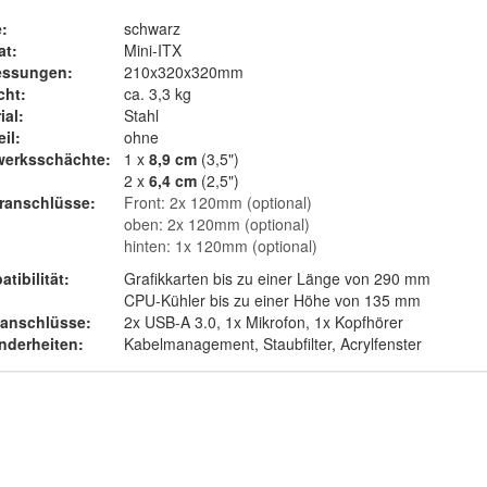
:
schwarz
at:
Mini-ITX
ssungen:
210x320x320mm
cht:
ca. 3,3 kg
ial:
Stahl
il:
ohne
werksschächte:
1 x
8,9 cm
(3,5")
2 x
6,4 cm
(2,5")
ranschlüsse:
Front: 2x 120mm (optional)
oben: 2x 120mm (optional)
hinten: 1x 120mm (optional)
tibilität:
Grafikkarten bis zu einer Länge von 290 mm
CPU-Kühler bis zu einer Höhe von 135 mm
tanschlüsse:
2x USB-A 3.0, 1x Mikrofon, 1x Kopfhörer
nderheiten:
Kabelmanagement, Staubfilter, Acrylfenster