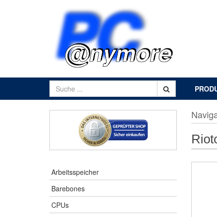
PROD
Naviga
Riot
Arbeitsspeicher
Barebones
CPUs