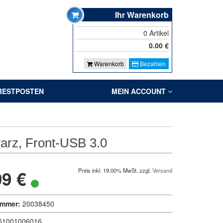
Ihr Warenkorb
0
Artikel
0.00
€
Warenkorb
Bezahlen
RESTPOSTEN
MEIN ACCOUNT
warz, Front-USB 3.0
99 €
Preis inkl. 19.00% MwSt. zzgl.
Versand
ummer:
20038450
51001006016