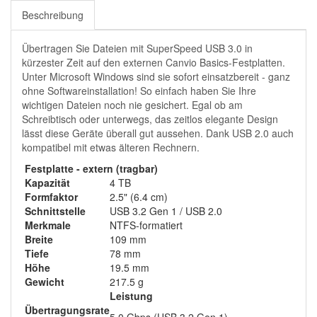
Beschreibung
Übertragen Sie Dateien mit SuperSpeed USB 3.0 in
kürzester Zeit auf den externen Canvio Basics-Festplatten.
Unter Microsoft Windows sind sie sofort einsatzbereit - ganz
ohne Softwareinstallation! So einfach haben Sie Ihre
wichtigen Dateien noch nie gesichert. Egal ob am
Schreibtisch oder unterwegs, das zeitlos elegante Design
lässt diese Geräte überall gut aussehen. Dank USB 2.0 auch
kompatibel mit etwas älteren Rechnern.
Festplatte - extern (tragbar)
Kapazität
4 TB
Formfaktor
2.5" (6.4 cm)
Schnittstelle
USB 3.2 Gen 1 / USB 2.0
Merkmale
NTFS-formatiert
Breite
109 mm
Tiefe
78 mm
Höhe
19.5 mm
Gewicht
217.5 g
Leistung
Übertragungsrate