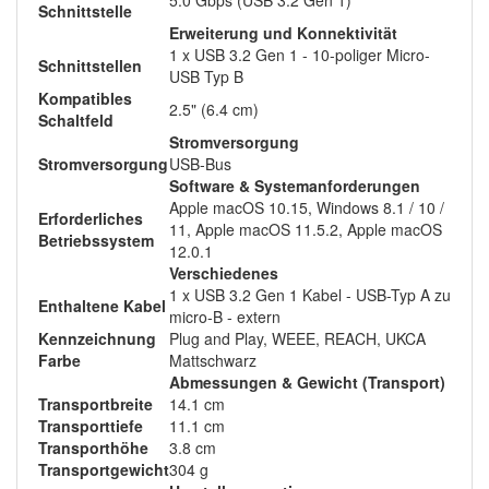
5.0 Gbps (USB 3.2 Gen 1)
Schnittstelle
Erweiterung und Konnektivität
1 x USB 3.2 Gen 1 - 10-poliger Micro-
Schnittstellen
USB Typ B
Kompatibles
2.5" (6.4 cm)
Schaltfeld
Stromversorgung
Stromversorgung
USB-Bus
Software & Systemanforderungen
Apple macOS 10.15, Windows 8.1 / 10 /
Erforderliches
11, Apple macOS 11.5.2, Apple macOS
Betriebssystem
12.0.1
Verschiedenes
1 x USB 3.2 Gen 1 Kabel - USB-Typ A zu
Enthaltene Kabel
micro-B - extern
Kennzeichnung
Plug and Play, WEEE, REACH, UKCA
Farbe
Mattschwarz
Abmessungen & Gewicht (Transport)
Transportbreite
14.1 cm
Transporttiefe
11.1 cm
Transporthöhe
3.8 cm
Transportgewicht
304 g