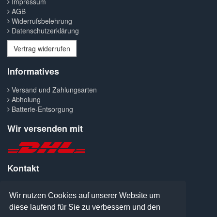
Impressum
AGB
Widerrufsbelehrung
Datenschutzerklärung
Vertrag widerrufen
Informatives
Versand und Zahlungsarten
Abholung
Batterie-Entsorgung
Wir versenden mit
Kontakt
Telefon: 0371-427300
Fax: 0371-413041
Wir nutzen Cookies auf unserer Website um
E-Mail: welcome@pcanymore.de
diese laufend für Sie zu verbessern und den