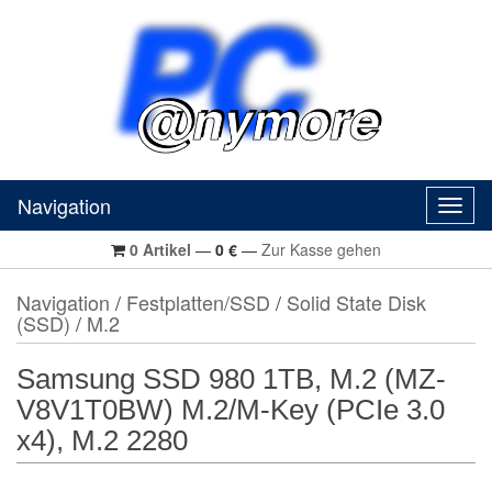
Navigation
Navig
0
Artikel
—
0
€
—
Zur Kasse gehen
Navigation
/
Festplatten/SSD
/
Solid State Disk
(SSD)
/
M.2
Samsung SSD 980 1TB, M.2 (MZ-
V8V1T0BW) M.2/M-Key (PCIe 3.0
x4), M.2 2280