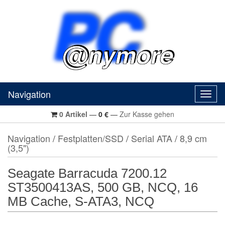
Navigation
Navig
0
Artikel
—
0
€
—
Zur Kasse gehen
Navigation
/
Festplatten/SSD
/
Serial ATA
/
8,9 cm
(3,5")
Seagate Barracuda 7200.12
ST3500413AS, 500 GB, NCQ, 16
MB Cache, S-ATA3, NCQ