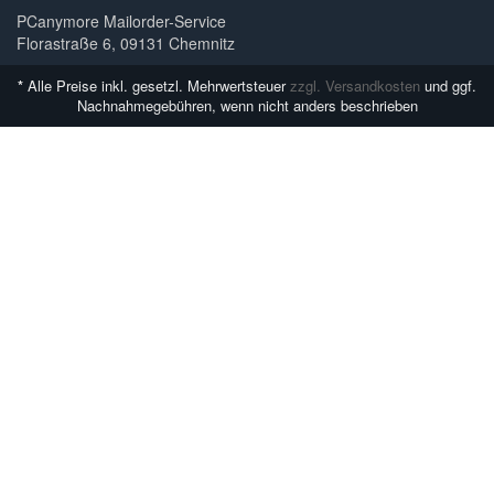
PCanymore Mailorder-Service
Florastraße 6, 09131 Chemnitz
*
Alle Preise inkl. gesetzl. Mehrwertsteuer
zzgl. Versandkosten
und ggf.
Nachnahmegebühren, wenn nicht anders beschrieben