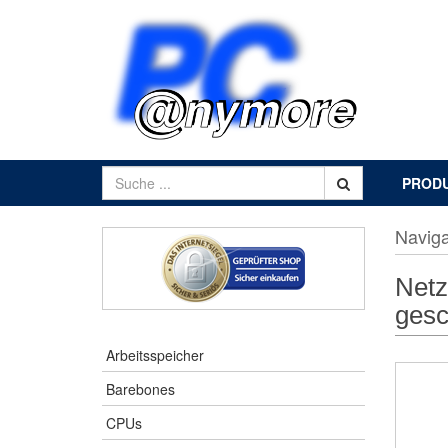
PROD
Naviga
Netz
gesc
Arbeitsspeicher
Barebones
CPUs