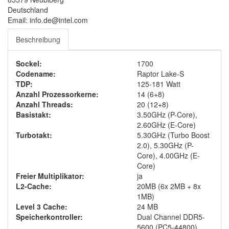
Deutschland
Email: info.de@intel.com
Beschreibung
Sockel:
1700
Codename:
Raptor Lake-S
TDP:
125-181 Watt
Anzahl Prozessorkerne:
14 (6+8)
Anzahl Threads:
20 (12+8)
Basistakt:
3.50GHz (P-Core),
2.60GHz (E-Core)
Turbotakt:
5.30GHz (Turbo Boost
2.0), 5.30GHz (P-
Core), 4.00GHz (E-
Core)
Freier Multiplikator:
ja
L2-Cache:
20MB (6x 2MB + 8x
1MB)
Level 3 Cache:
24 MB
Speicherkontroller:
Dual Channel DDR5-
5600 (PC5-44800),