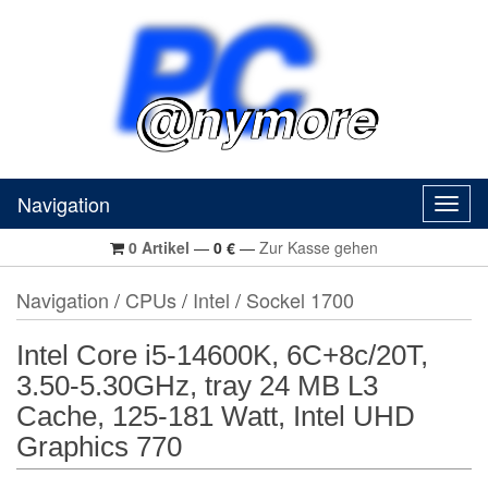
Navigation
Navig
0
Artikel
—
0
€
—
Zur Kasse gehen
Navigation
/
CPUs
/
Intel
/
Sockel 1700
Intel Core i5-14600K, 6C+8c/20T,
3.50-5.30GHz, tray 24 MB L3
Cache, 125-181 Watt, Intel UHD
Graphics 770