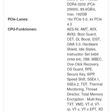
DDR4-3200 (PC4-
25600), 89.6GB/​s,
max. 192GB
PCIe-Lanes:
16x PCIe 5.0, 4x PCIe
4.0
CPU-Funktionen:
AES-NI, AMT, AVX,
AVX2, Boot Guard,
CET, DL Boost, EIST,
GNA 3.0, Hardware
Shield, Idle States,
Instruction Set 64bit
(Intel 64), ISM, MBEC,
One-Click Recovery,
OS Guard, RPE,
Secure Key, SIPP,
Speed Shift, SSE4.1,
SSE4.2, TDT, Thermal
Monitoring, Thread
Director, Total Memory
Encryption - Multi Key,
TXT, VMD, VT-d, VT-
rp, VT-x, VT-x EPT, XD