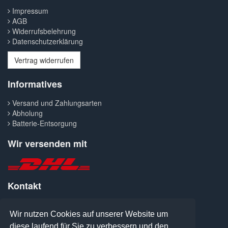
Impressum
AGB
Widerrufsbelehrung
Datenschutzerklärung
Vertrag widerrufen
Informatives
Versand und Zahlungsarten
Abholung
Batterie-Entsorgung
Wir versenden mit
Kontakt
Telefon: 0371-427300
Wir nutzen Cookies auf unserer Website um
Fax: 0371-413041
E-Mail: welcome@pcanymore.de
diese laufend für Sie zu verbessern und den