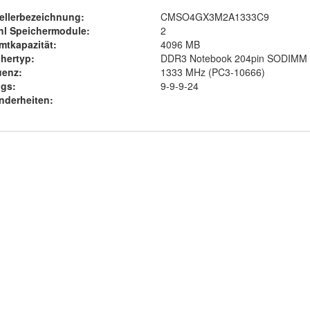
ellerbezeichnung:
CMSO4GX3M2A1333C9
hl Speichermodule:
2
tkapazität:
4096 MB
hertyp:
DDR3 Notebook 204pin SODIMM
uenz:
1333 MHz (PC3-10666)
gs:
9-9-9-24
nderheiten: