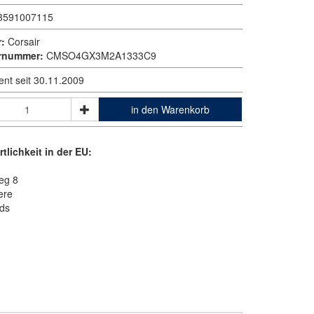
3591007115
r:
Corsair
ernummer:
CMSO4GX3M2A1333C9
ent seit 30.11.2009
in den Warenkorb
tlichkeit in der EU:
eg 8
ere
nds