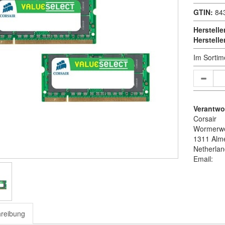
GTIN:
84
Herstelle
Herstell
Im Sortim
Verantwor
Corsair
Wormerw
1311 Alm
Netherla
Email:
reibung