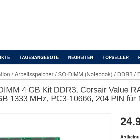
UKTE
TAGESANGEBOTE
NEUHEITEN
TOPSELLER
tion
/
Arbeitsspeicher
/
SO-DIMM (Notebook)
/
DDR3
/
DIMM 4 GB Kit DDR3, Corsair Valu
GB 1333 MHz, PC3-10666, 204 PIN für
24.
Artikeln