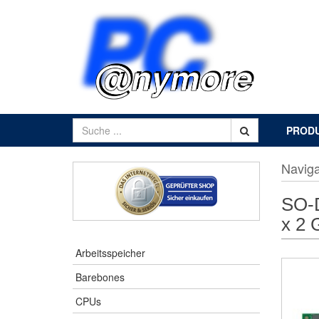
PROD
Naviga
SO-
x 2 
Arbeitsspeicher
Barebones
CPUs