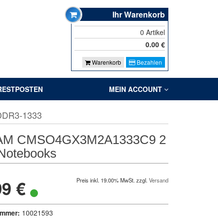
Ihr Warenkorb
0
Artikel
0.00
€
Warenkorb
Bezahlen
RESTPOSTEN
MEIN ACCOUNT
DDR3-1333
e RAM CMSO4GX3M2A1333C9 2
 Notebooks
99 €
Preis inkl. 19.00% MwSt. zzgl.
Versand
ummer:
10021593