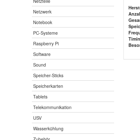
Netzteile
Herst
Netzwerk
Anza
Gesam
Notebook
Speic
Freq
PC-Systeme
Timin
Raspberry Pi
Beso
Software
Sound
Speicher-Sticks
Speicherkarten
Tablets
Telekommunikation
USV
Wasserkühlung
Zubehör