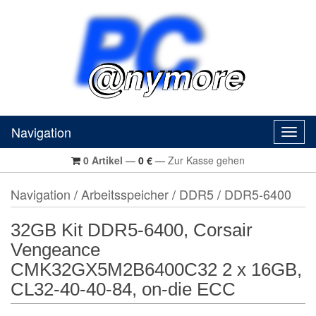
Navigation
Navig
0
Artikel
—
0
€
—
Zur Kasse gehen
Navigation
/
Arbeitsspeicher
/
DDR5
/
DDR5-6400
32GB Kit DDR5-6400, Corsair
Vengeance
CMK32GX5M2B6400C32 2 x 16GB,
CL32-40-40-84, on-die ECC