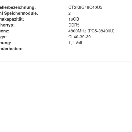
ellerbezeichnung:
CT2K8G48C40U5
hl Speichermodule:
2
tkapazität:
16GB
hertyp:
DDR5
uenz:
4800MHz (PC5-38400U)
gs:
CL40-39-39
nung:
1,1 Volt
nderheiten: