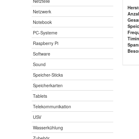
Netzteile
Herst
Netzwerk
Anza
Gesam
Notebook
Speic
Freq
PC-Systeme
Timin
Raspberry Pi
Span
Beso
Software
Sound
Speicher-Sticks
Speicherkarten
Tablets
Telekommunikation
USV
Wasserkühlung
Zubehör