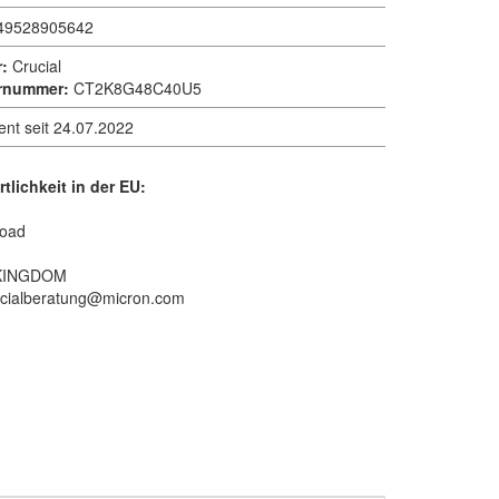
49528905642
r:
Crucial
ernummer:
CT2K8G48C40U5
ent seit 24.07.2022
tlichkeit in der EU:
oad
KINGDOM
ucialberatung@micron.com