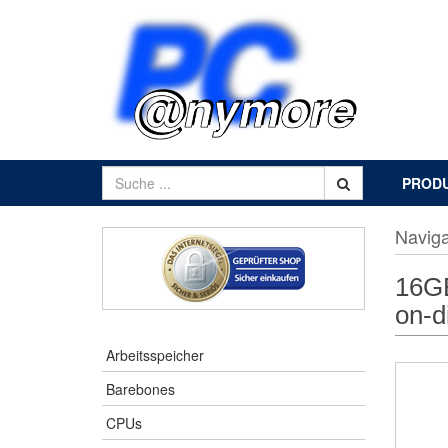
PROD
Naviga
16GB
on-d
Arbeitsspeicher
Barebones
CPUs