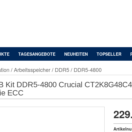
UKTE
TAGESANGEBOTE
NEUHEITEN
TOPSELLER
tion
/
Arbeitsspeicher
/
DDR5
/
DDR5-4800
 Kit DDR5-4800 Crucial CT2K8G48C40
ie ECC
229
Artikeln