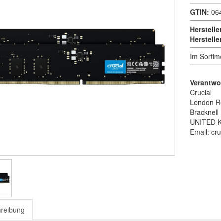
GTIN:
06
Herstelle
Herstell
Im Sortim
Verantwor
Crucial
London R
Bracknell
UNITED 
Email: cr
reibung