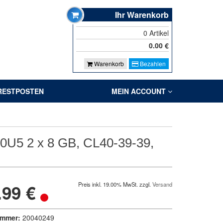
Ihr Warenkorb
0
Artikel
0.00
€
Warenkorb
Bezahlen
RESTPOSTEN
MEIN ACCOUNT
U5 2 x 8 GB, CL40-39-39,
.99 €
Preis inkl. 19.00% MwSt. zzgl.
Versand
ummer:
20040249