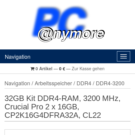
Navigation
Navig
0
Artikel
—
0
€
—
Zur Kasse gehen
Navigation
/
Arbeitsspeicher
/
DDR4
/
DDR4-3200
32GB Kit DDR4-RAM, 3200 MHz,
Crucial Pro 2 x 16GB,
CP2K16G4DFRA32A, CL22